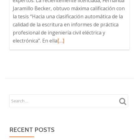
expertos. La recientemente licenciada, Fernanda
Jaramillo Becker, obtuvo máxima calificación con
la tesis “Hacia una clasificación automática de la
calidad de la escritura en informes de práctica
profesional de ingeniería civil eléctrica y
Read
electrónica”. En ella
[…]
more
about
Con
éxito
finalizan
sus
tesis
Fernanda
Jaramillo
y
Romanet
RECENT POSTS
contreras